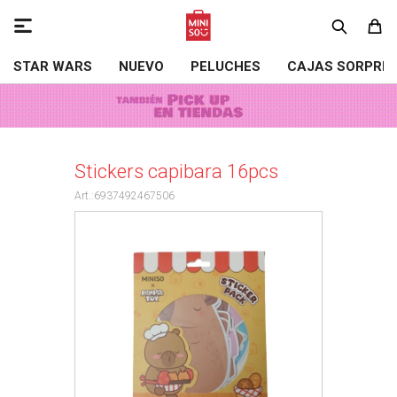

STAR WARS
NUEVO
PELUCHES
CAJAS SORPRE
Stickers capibara 16pcs
6937492467506