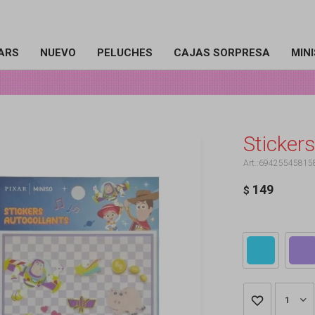
ARS
NUEVO
PELUCHES
CAJAS SORPRESA
MIN
Stickers
69425545815
149
$
1