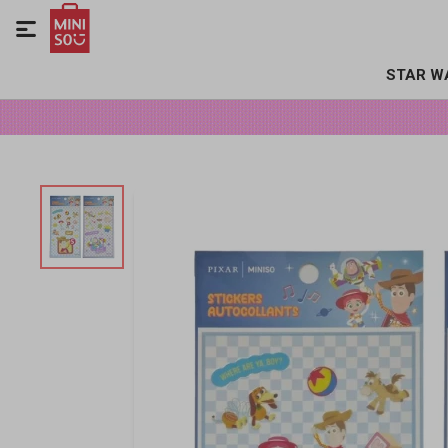

STAR W