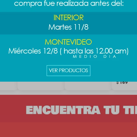
rar
Stickers Barbie
Sacapuntas +
Stickers se
-
cápsula - rosa
goma Panda
goma Barbi
diseño 1
139
169
$
$
169
$