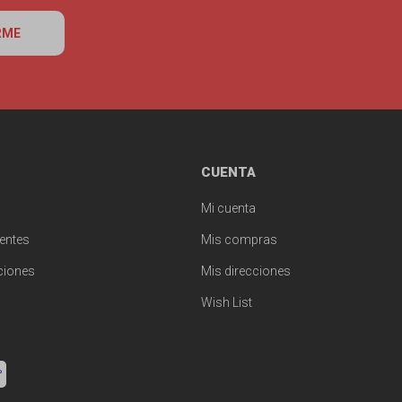
RME
CUENTA
Mi cuenta
entes
Mis compras
ciones
Mis direcciones
Wish List