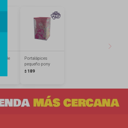
llo de
Portalápices
e -
pequeño pony
189
$