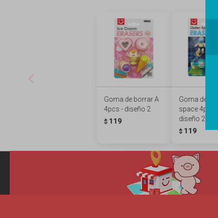
Goma de borrar A
Goma de bor
4pcs - diseño 2
space 4pcs 
diseño 2
119
$
119
$