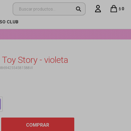
0
$
ISO CLUB
 Toy Story - violeta
886942554581588VI
COMPRAR