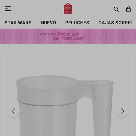

STAR WARS
NUEVO
PELUCHES
CAJAS SORPRE