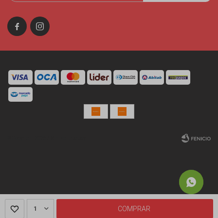


© Copyright 2026 / Miniso Uruguay
Fenicio
1
COMPRAR