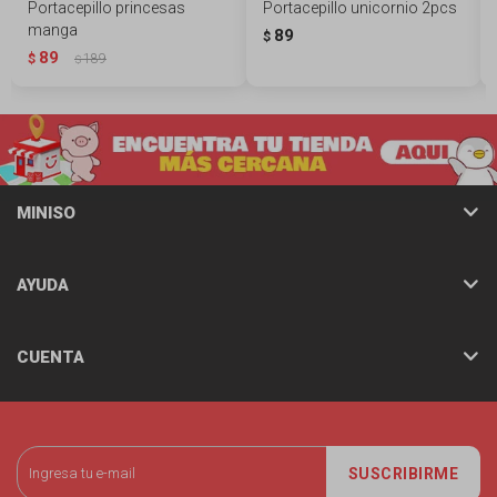
Portacepillo princesas
Portacepillo unicornio 2pcs
manga
89
$
89
$
189
$
MINISO
AYUDA
CUENTA
SUSCRIBIRME