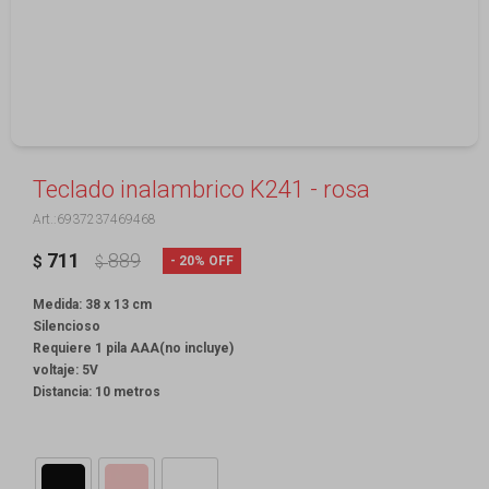
Teclado inalambrico K241 - rosa
6937237469468
711
889
20
$
$
Medida: 38 x 13 cm
Silencioso
Requiere 1 pila AAA(no incluye)
voltaje: 5V
Distancia: 10 metros