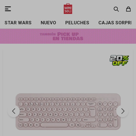

STAR WARS
NUEVO
PELUCHES
CAJAS SORPRE