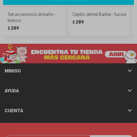
Set accesorios de baño -
Cepillo dental Barbie - fucsia
blanco
289
$
289
$
MINISO
AYUDA
CUENTA