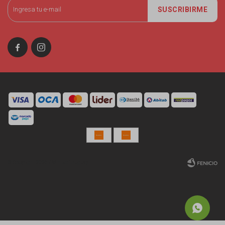
SUSCRIBIRME


© Copyright 2026 / Miniso Uruguay