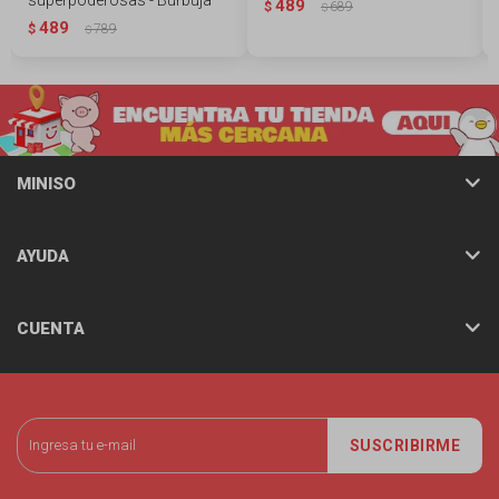
489
$
689
$
489
$
789
$
MINISO
AYUDA
CUENTA
SUSCRIBIRME