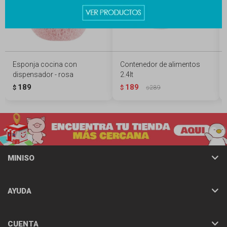
Esponja cocina con
Contenedor de alimentos
dispensador - rosa
2.4lt
189
189
$
$
289
$
MINISO
AYUDA
CUENTA