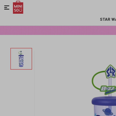

STAR W