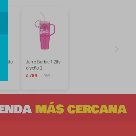
y Potter
Jarro Barbie 1.2lts -
diseño 2
789
$
989
$