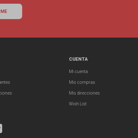
RME
CUENTA
Mi cuenta
entes
Mis compras
ciones
Mis direcciones
Wish List