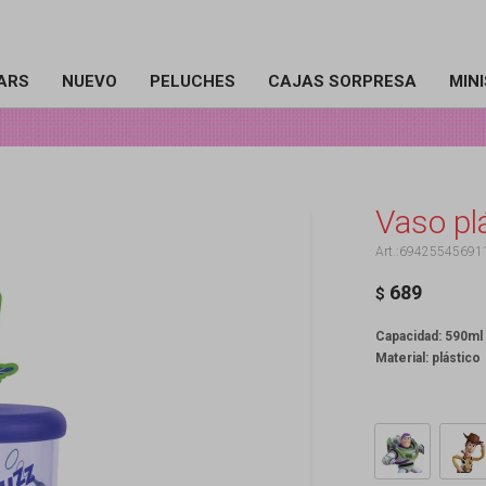
ARS
NUEVO
PELUCHES
CAJAS SORPRESA
MIN
Vaso pl
69425545691
689
$
Capacidad: 590ml
Material: plástico