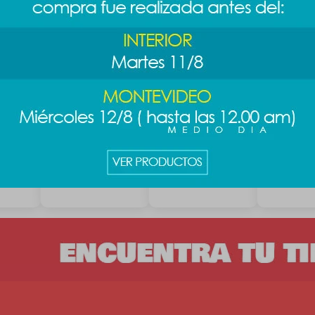
a
Botella Barbie one
Jarro Harry Potter
Jarro Harr
diseño
touch
1.2lts - negro
1.2lts
589
789
789
$
789
$
$
$