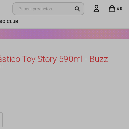
0
$
ISO CLUB
ástico Toy Story 590ml - Buzz
11