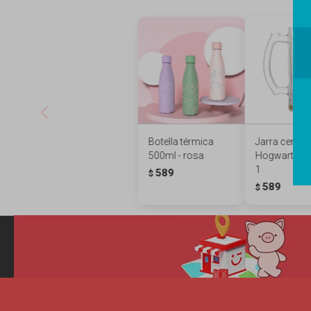
Botella térmica
Jarra cervez
500ml - rosa
Hogwarts - 
1
589
$
589
$