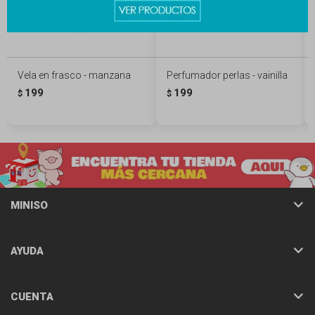
Vela en frasco - manzana
Perfumador perlas - vainilla
199
199
$
$
MINISO
AYUDA
CUENTA