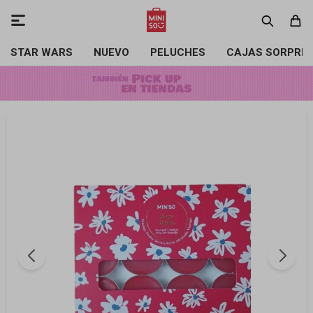

STAR WARS
NUEVO
PELUCHES
CAJAS SORPRE