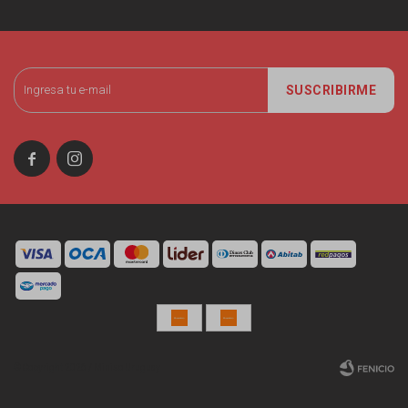
SUSCRIBIRME


© Copyright 2026 / Miniso Uruguay