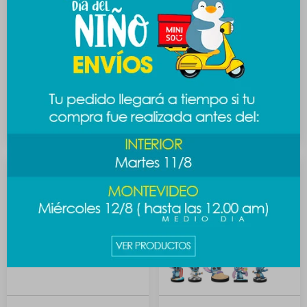
Caja sorpresa conejito
Caja sorpresa Sanrio tea
Sanrio
party
689
689
$
$