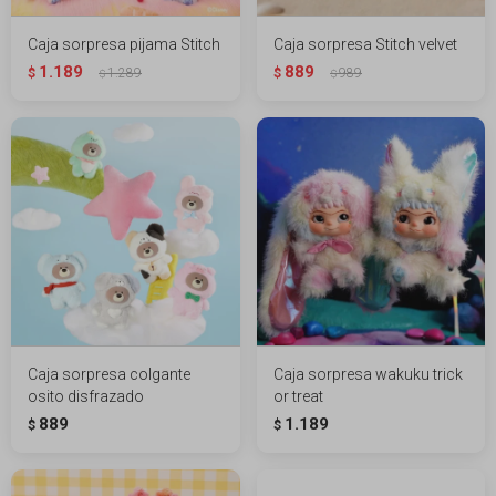
Caja sorpresa pijama Stitch
Caja sorpresa Stitch velvet
1.189
889
$
1.289
$
989
$
$
Caja sorpresa colgante
Caja sorpresa wakuku trick
osito disfrazado
or treat
889
1.189
$
$