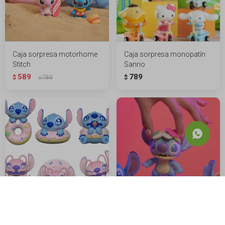
Caja sorpresa motorhome
Caja sorpresa monopatín
Stitch
Sanrio
589
789
$
789
$
$
Caja sorpresa dinner party
Caja sorpresa Stitch disfraz
Stitch