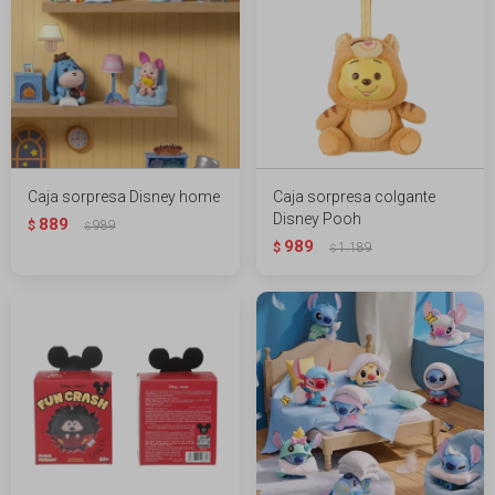
Caja sorpresa Disney home
Caja sorpresa colgante
Disney Pooh
889
$
989
$
989
$
1.189
$