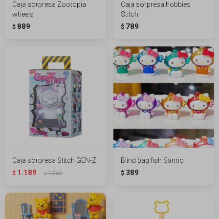
Caja sorpresa Zootopia
Caja sorpresa hobbies
wheels
Stitch
889
789
$
$
Caja sorpresa Stitch GEN-Z
Blind bag fish Sanrio
1.189
389
$
1.289
$
$