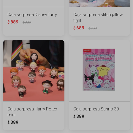
Caja sorpresa Disney furry
Caja sorpresa stitch pillow
fight
889
$
989
$
689
$
789
$
Caja sorpresa Harry Potter
Caja sorpresa Sanrio 3D
mini
389
$
389
$