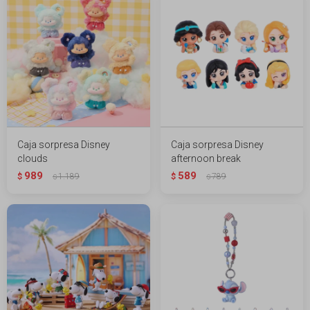
Caja sorpresa Disney
Caja sorpresa Disney
clouds
afternoon break
989
589
$
1.189
$
789
$
$