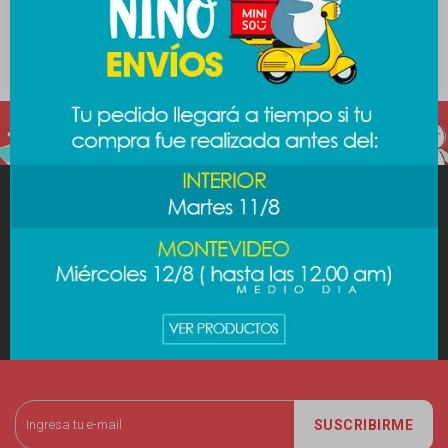
Peluche foods - pop
Peluche foods - sandía
389
389
$
489
$
489
$
$
MINISO
AYUDA
CUENTA
SUSCRIBIRME