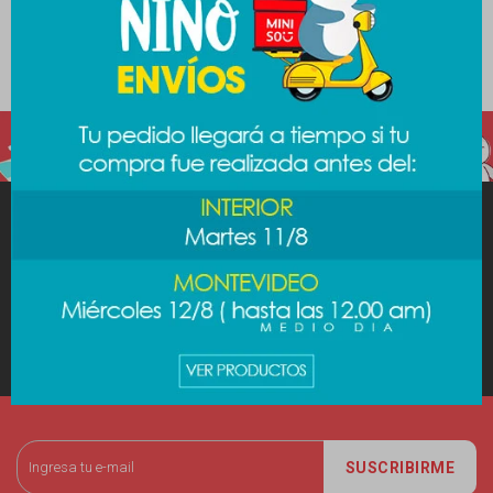
Quitar filtros
Filtrando por:
Hogar
Cocina
Color:
Marrón
MINISO
AYUDA
CUENTA
SUSCRIBIRME