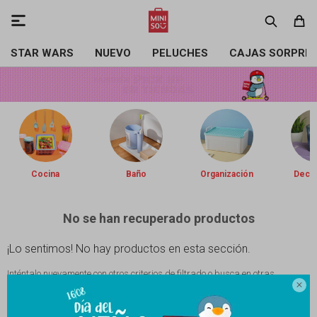

STAR WARS
NUEVO
PELUCHES
CAJAS SORPRE
Cocina
Baño
Organización
Decor
No se han recuperado productos
¡Lo sentimos! No hay productos en esta sección.
Inténtalo nuevamente con otros criterios de filtrado o busca en otras

secciones de nuestro catálogo.