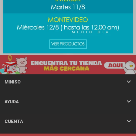
Almohadón con antifaz
Almohadón con antifaz
Escandalosos - Polar
Escandalosos - Panda
589
589
$
689
$
689
$
$
MINISO
AYUDA
CUENTA