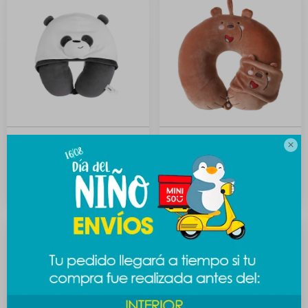
Almohadón de viaje con
Almohadón con antifaz

capucha Escandalosos -
Escandalosos - Pardo
Panda
589
$
689
$
789
$