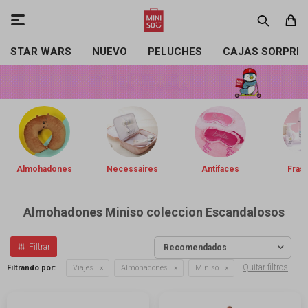

STAR WARS
NUEVO
PELUCHES
CAJAS SORPRE
Almohadones
Necessaires
Antifaces
Frasq
Almohadones Miniso coleccion Escandalosos
Recomendados
Quitar filtros
Filtrando por:
Viajes
Almohadones
Miniso