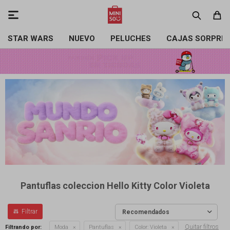

STAR WARS
NUEVO
PELUCHES
CAJAS SORPRE
Pantuflas coleccion Hello Kitty Color Violeta
Recomendados
Quitar filtros
Filtrando por:
Moda
Pantuflas
Color:
Violeta