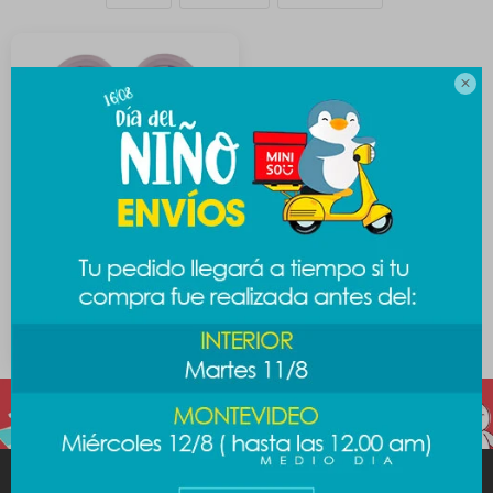

Sandalia Sanrio 39-40 -
Kuromi
589
$
MINISO