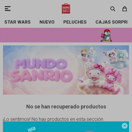

STAR WARS
NUEVO
PELUCHES
CAJAS SORPRE
No se han recuperado productos
¡Lo sentimos! No hay productos en esta sección.

Inténtalo nuevamente con otros criterios de filtrado o busca en otras