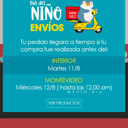
secciones de nuestro catálogo.
Filtrando por:
Papelería
Lapices y lapiceras
Color:
Rosa
Quitar filtros
MINISO
AYUDA
CUENTA