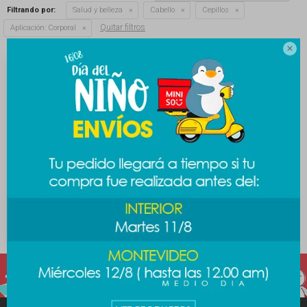
Filtrando por:
Salud y belleza
Cabello
Cepillos
Quitar filtros
Aplicación:
Corporal

Cepillo silueta Hello Kitty
289
$