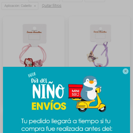
Quitar filtros
Aplicación:
Cabello

Goma de cabello Sanrio -
Goma de cabello Sanrio -
Kitty
Kuromi
219
219
$
$