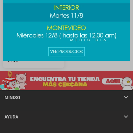
Goma de cabello Sanrio -
diseño 1
139
$
MINISO
AYUDA