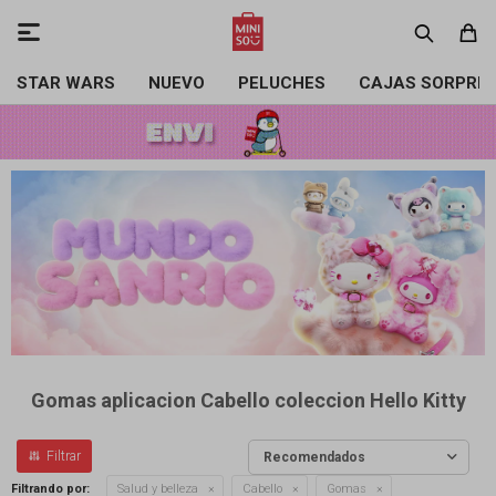

STAR WARS
NUEVO
PELUCHES
CAJAS SORPRE
Gomas aplicacion Cabello coleccion Hello Kitty
Recomendados
Filtrando por:
Salud y belleza
Cabello
Gomas