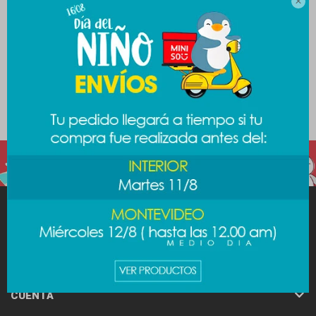

secciones de nuestro catálogo.
Filtrando por:
Tecnología
Accesorios celular
Color:
Blanco
Quitar filtros
Te recomendamos quitar:
Tecnología
Color:
Blanco
MINISO
AYUDA
CUENTA