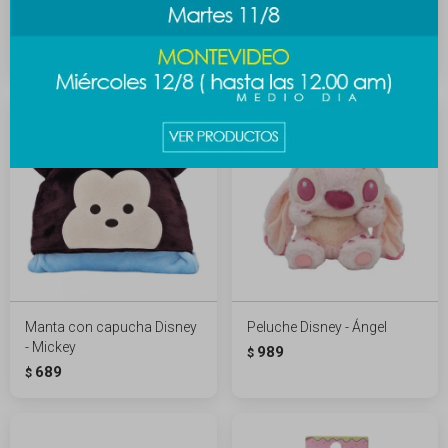
Diamond painting Stitch
Puzzle dinner party stitch
100pcs
389
$
289
$
Manta con capucha Disney
Peluche Disney - Ángel
- Mickey
989
$
689
$