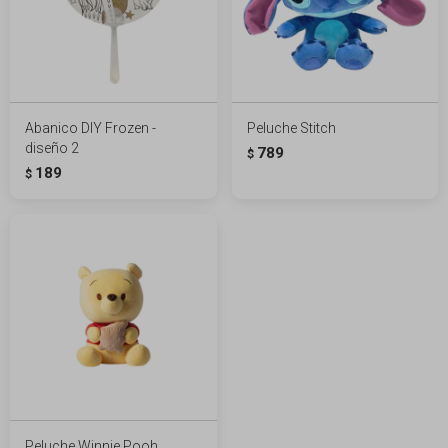
Abanico DIY Frozen -
Peluche Stitch
diseño 2
789
$
189
$
Peluche Winnie Pooh