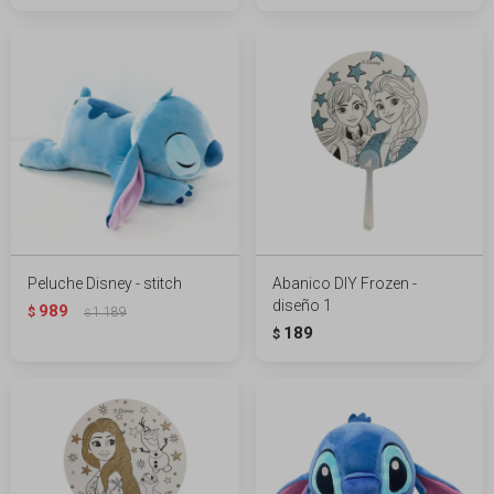
Peluche Disney - stitch
Abanico DIY Frozen -
diseño 1
989
$
1.189
$
189
$