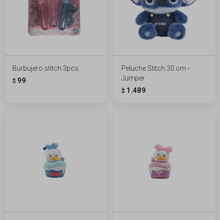
Burbujero stitch 3pcs
Peluche Stitch 30 cm -
Jumper
99
$
1.489
$