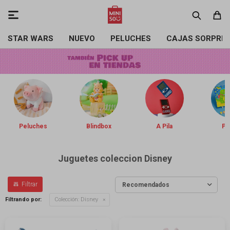

STAR WARS
NUEVO
PELUCHES
CAJAS SORPRE
Peluches
Blindbox
A Pila
Pin
Juguetes coleccion Disney
Recomendados
Filtrando por:
Colección:
Disney