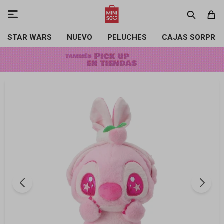

STAR WARS
NUEVO
PELUCHES
CAJAS SORPRE