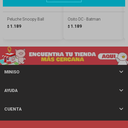
Peluche Snoopy Ball
Osito DC - Batman
1.189
1.189
$
$
MINISO
AYUDA
CUENTA