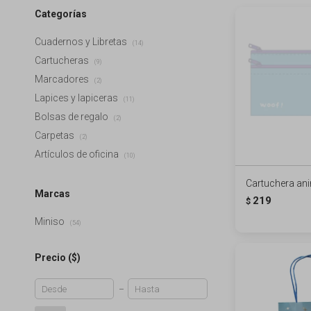
Categorías
Cuadernos y Libretas
(14)
Cartucheras
(9)
Marcadores
(2)
Lapices y lapiceras
(11)
Bolsas de regalo
(2)
Carpetas
(2)
Artículos de oficina
(10)
Cartuchera anim
Marcas
219
$
Miniso
(54)
Precio
($)