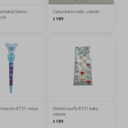
ometría Sanrio -
Cartuchera malla - celeste
oll
189
$
 rotación BT21 - koya
Stickers puffy BT21 baby -
celeste
189
$