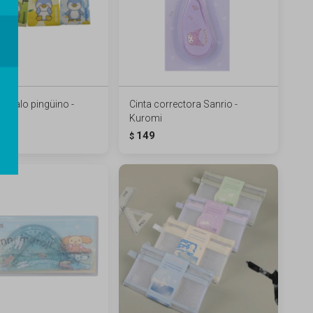
regalo pingüino -
Cinta correctora Sanrio -
Kuromi
149
$