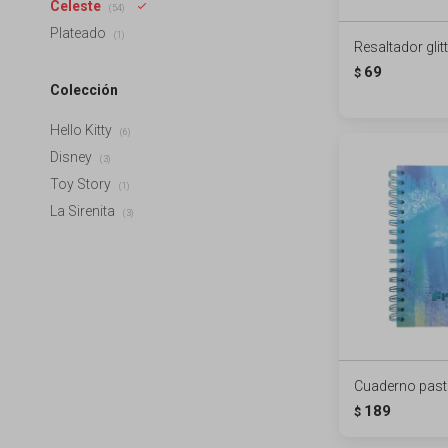
Celeste
(54)
Plateado
(1)
Resaltador glitt
69
$
Colección
Hello Kitty
(6)
Disney
(3)
Toy Story
(1)
La Sirenita
(3)
Cuaderno paste
189
$