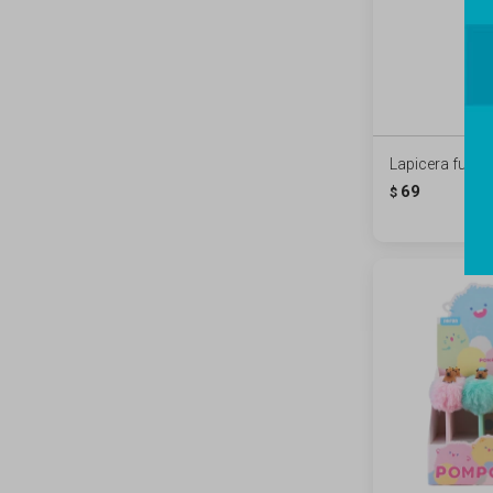
Lapicera fun pe
69
$