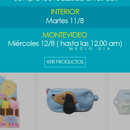
t - celeste
Lapicera One piece - Chopper
Bolsa de 
celeste
149
$
119
$