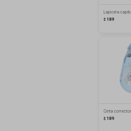
Lapicera capib
189
$
Cinta correcto
189
$