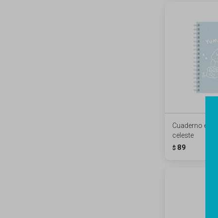
Cuaderno espir
celeste
89
$