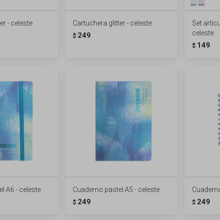
er - celeste
Cartuchera glitter - celeste
Set artíc
celeste
249
$
149
$
l A6 - celeste
Cuaderno pastel A5 - celeste
Cuaderno 
249
249
$
$