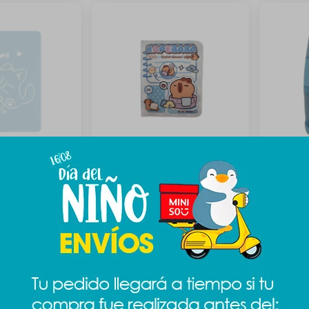
al animales A6 -
Cuaderno pocket capibara -
Sacapunt
celeste
119
$
89
$