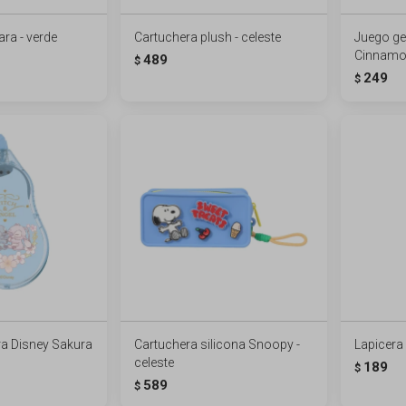
ara - verde
Cartuchera plush - celeste
Juego ge
Cinnamor
489
$
249
$
ra Disney Sakura
Cartuchera silicona Snoopy -
Lapicera
celeste
189
$
589
$