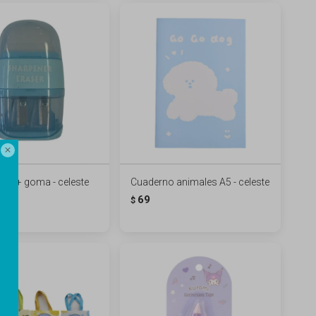

as + goma - celeste
Cuaderno animales A5 - celeste
69
$