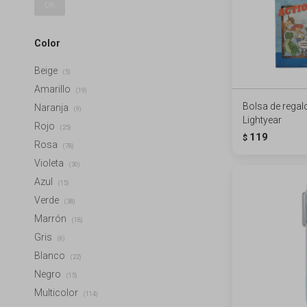
OK
Color
Beige
(5)
Amarillo
(19)
Bolsa de regalo
Naranja
(9)
Lightyear
Rojo
(25)
119
$
Rosa
(78)
Violeta
(30)
Azul
(15)
Verde
(38)
Marrón
(18)
Gris
(6)
Blanco
(22)
Negro
(15)
Multicolor
(114)