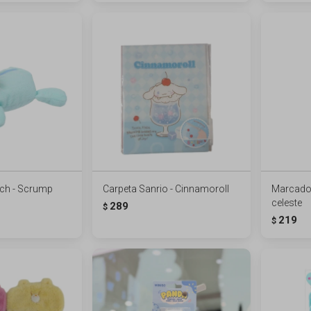
tch - Scrump
Carpeta Sanrio - Cinnamoroll
Marcador
celeste
289
$
219
$