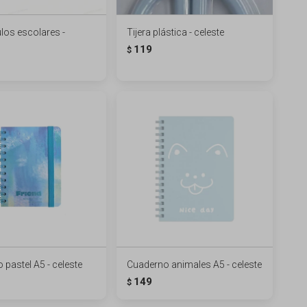
ulos escolares -
Tijera plástica - celeste
119
$
pastel A5 - celeste
Cuaderno animales A5 - celeste
149
$