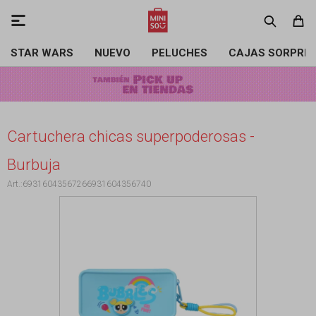

STAR WARS
NUEVO
PELUCHES
CAJAS SORPRE
Cartuchera chicas superpoderosas -
Burbuja
69316043567266931604356740