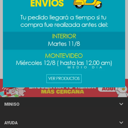
Cartuchera Sanrio - Kitty
Cartuchera plush
cariñositos - gruñon
389
$
389
$
MINISO
AYUDA