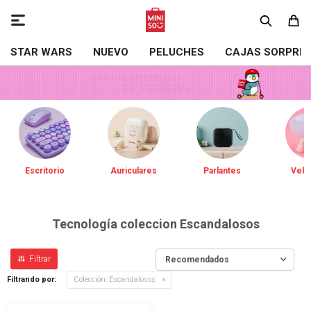

STAR WARS
NUEVO
PELUCHES
CAJAS SORPRE
Escritorio
Auriculares
Parlantes
Vela
Tecnología coleccion Escandalosos
Recomendados
Filtrando por:
Colección:
Escandalosos