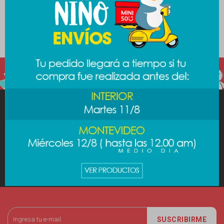
Filtrando por:
Colección:
Star Wars
MINISO
AYUDA
CUENTA
SUSCRIBIRME