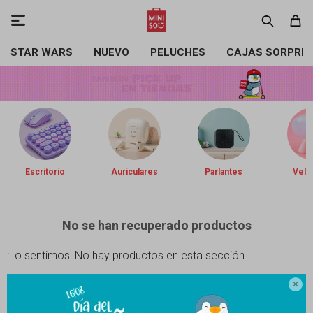

STAR WARS
NUEVO
PELUCHES
CAJAS SORPRE
Escritorio
Auriculares
Parlantes
Vela
No se han recuperado productos
¡Lo sentimos! No hay productos en esta sección.
Inténtalo nuevamente con otros criterios de filtrado o busca en otras

secciones de nuestro catálogo.