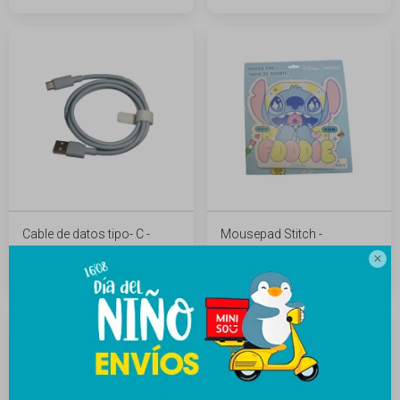
Cable de datos tipo- C -
Mousepad Stitch -
celeste
cuadrado

199
289
$
$