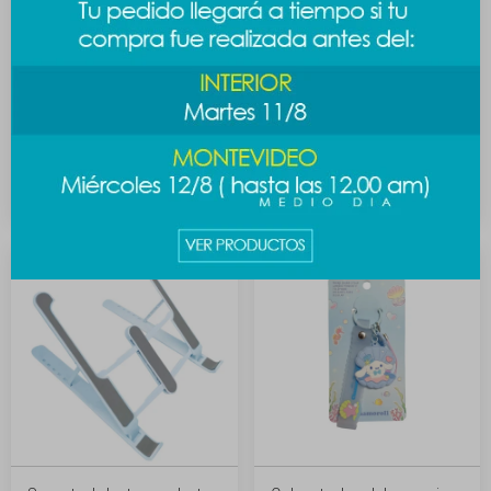
Cable USB Stitch con
Teclado mini inalámbrico -
estuche
celeste
489
1.189
$
$