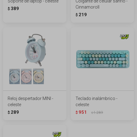
Soporte de laptop - celeste
Colgante de celular sanrio -
Cinnamoroll
389
$
219
$
Reloj despertador MINI -
Teclado inalámbrico -
celeste
celeste
289
951
$
$
1.289
$