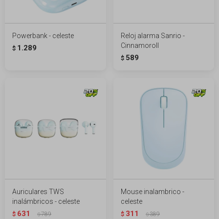
Powerbank - celeste
Reloj alarma Sanrio -
Cinnamoroll
1.289
$
589
$
Auriculares TWS
Mouse inalambrico -
inalámbricos - celeste
celeste
631
311
$
789
$
389
$
$