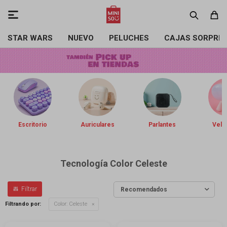

STAR WARS
NUEVO
PELUCHES
CAJAS SORPRE
Escritorio
Auriculares
Parlantes
Vela
Tecnología Color Celeste
Recomendados
Filtrando por:
Color:
Celeste