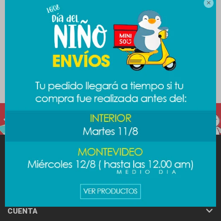

MINISO
AYUDA
CUENTA