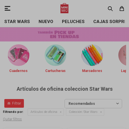

STAR WARS
NUEVO
PELUCHES
CAJAS SORPRE
Cuadernos
Cartucheras
Marcadores
Lapi
Artículos de oficina coleccion Star Wars
Recomendados
Filtrando por:
Artículos de oficina
Colección:
Star Wars
Quitar filtros