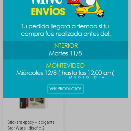
Stickers lenticulares Star
Stickers epoxy + colgante
Wars
Star Wars - diseño 1
249
219
$
$
Stickers epoxy + colgante
Star Wars - diseño 2