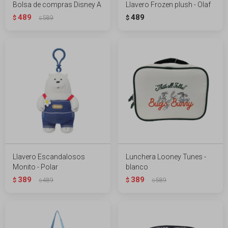
Bolsa de compras Disney A
Llavero Frozen plush - Olaf
489
489
$
589
$
$
Llavero Escandalosos
Lunchera Looney Tunes -
Monito - Polar
blanco
389
389
$
489
$
589
$
$