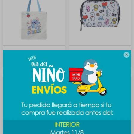
Bolsa de compras Stitch
Monedero BT21

489
289
$
$