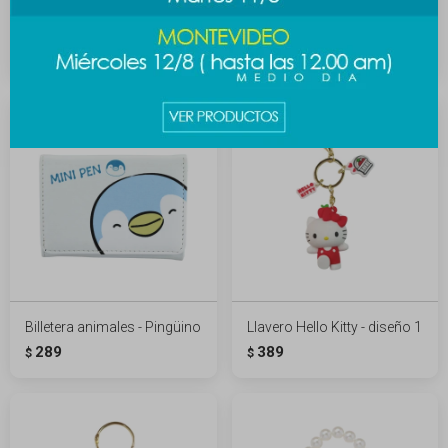
Cartera de hombro - blanco
Cartera puffy - blanco
789
789
$
989
$
$
Billetera animales - Pingüino
Llavero Hello Kitty - diseño 1
289
389
$
$