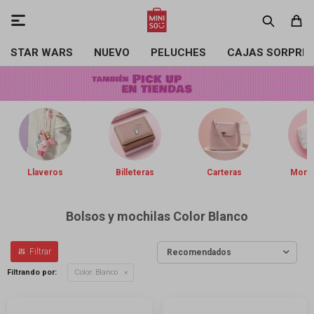

STAR WARS
NUEVO
PELUCHES
CAJAS SORPRE
Llaveros
Billeteras
Carteras
Mone
Bolsos y mochilas Color Blanco
Recomendados
Filtrando por:
Color:
Blanco