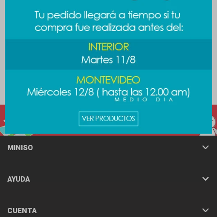
Cubiertos frutilla
Contenedor de alimentos
3pcs
249
$
249
$
MINISO
AYUDA
CUENTA