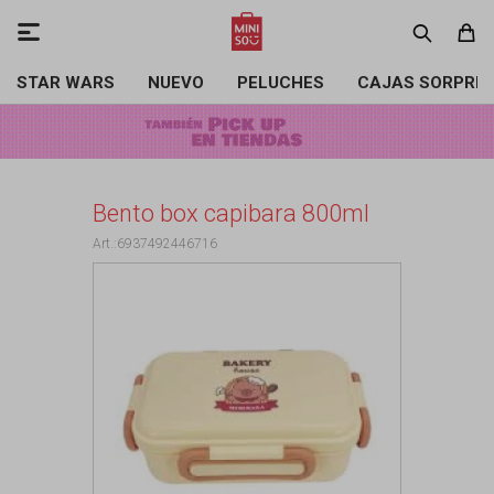

STAR WARS
NUEVO
PELUCHES
CAJAS SORPRE
Bento box capibara 800ml
6937492446716