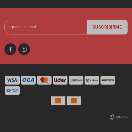
SUSCRIBIRME


© Copyright 2026 / Miniso Uruguay