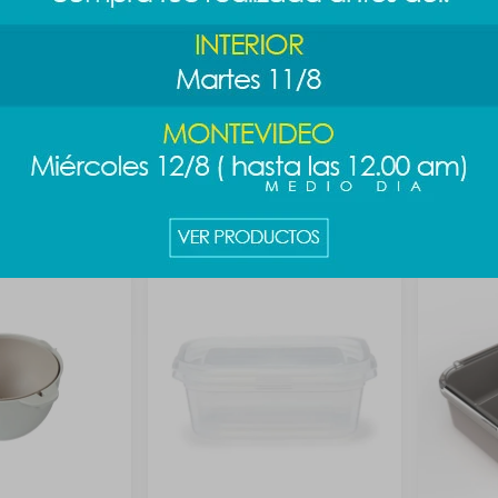
 PAC-MAN 3 pcs
Vaso cúpula PAC-MAN 600ml
Organizad
beige
489
$
589
$