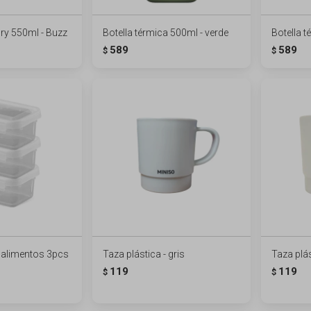
ory 550ml - Buzz
Botella térmica 500ml - verde
Botella t
589
589
$
$
 alimentos 3pcs
Taza plástica - gris
Taza plás
119
119
$
$