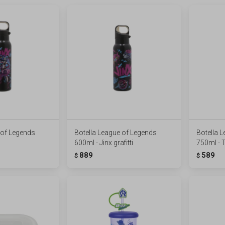
 of Legends
Botella League of Legends
Botella 
600ml - Jinx grafitti
750ml -
889
589
$
$