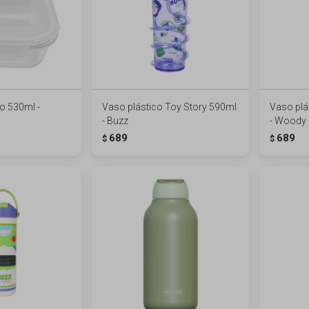
io 530ml -
Vaso plástico Toy Story 590ml
Vaso plá
- Buzz
- Woody
689
689
$
$