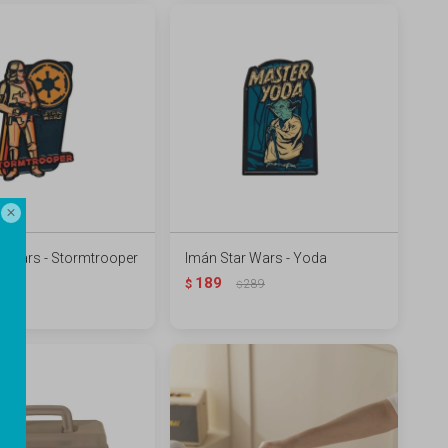

r Wars - Stormtrooper
Imán Star Wars - Yoda
189
289
$
289
$