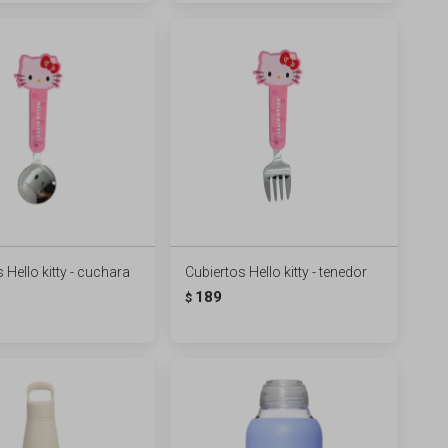
 Hello kitty - cuchara
Cubiertos Hello kitty - tenedor
189
$