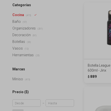
Categorías
Cocina
(415)
Baño
(57)
Organizadores
(201)
Decoración
(81)
Botellas
(20)
Vasos
(12)
Herramientas
(25)
Botella League
Marcas
600ml - Jinx
889
$
Miniso
(415)
Precio
($)