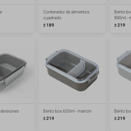
ar
Contenedor de alimentos
Bento bo
cuadrado
890ml - 
189
219
$
$
divisiones
Bento box 650ml - marrón
Bento bo
219
219
$
$