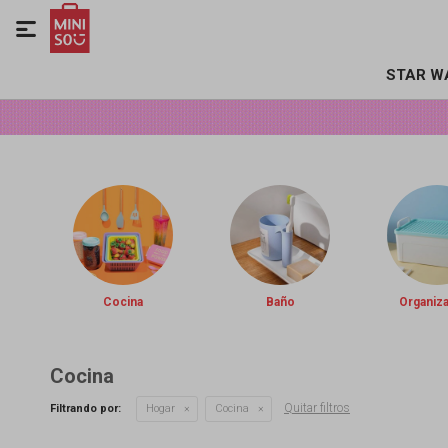

STAR W
Cocina
Baño
Organiz
Cocina
Quitar filtros
Filtrando por:
Hogar
Cocina