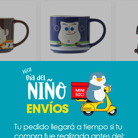
y 410ml - Woody
Taza Toy Story 410ml - Buzz
Imán Sta
Lightyear
189
$
$
349
$