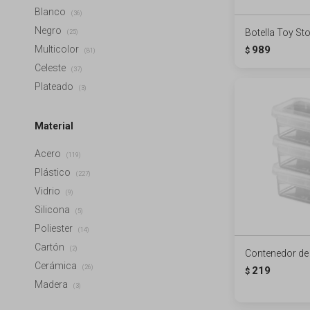
Blanco
(36)
Negro
Botella Toy St
(25)
989
Multicolor
$
(81)
Celeste
(37)
Plateado
(3)
Material
Acero
(119)
Plástico
(227)
Vidrio
(9)
Silicona
(5)
Poliester
(14)
Cartón
(2)
Contenedor de
Cerámica
(26)
219
$
Madera
(3)