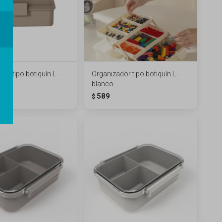
or tipo botiquín L -
Organizador tipo botiquín L -
blanco
589
$