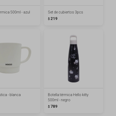
érmica 500ml - azul
Set de cubiertos 3pcs
219
$
tica - blanca
Botella térmica Hello kitty
500ml - negro
789
$