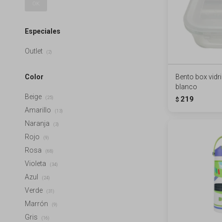
OK
Especiales
Outlet
(2)
Color
Bento box vidr
blanco
Beige
219
(25)
$
Amarillo
(13)
Naranja
(3)
Rojo
(9)
Rosa
(68)
Violeta
(34)
Azul
(24)
Verde
(31)
Marrón
(9)
Gris
(16)