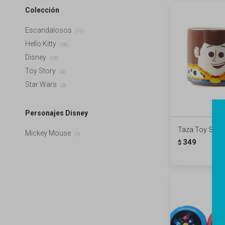
Colección
Escandalosos
(11)
Hello Kitty
(20)
Disney
(19)
Toy Story
(4)
Star Wars
(2)
Personajes Disney
Taza Toy Stor
Mickey Mouse
(1)
349
$