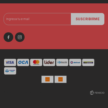
SUSCRIBIRME


© Copyright 2026 / Miniso Uruguay