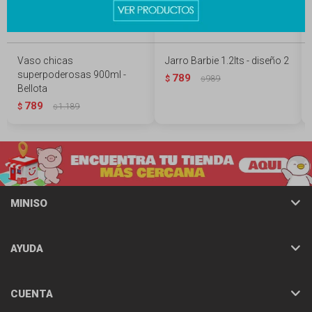
Vaso chicas
Jarro Barbie 1.2lts - diseño 2
superpoderosas 900ml -
789
$
989
$
Bellota
789
$
1.189
$
MINISO
AYUDA
CUENTA