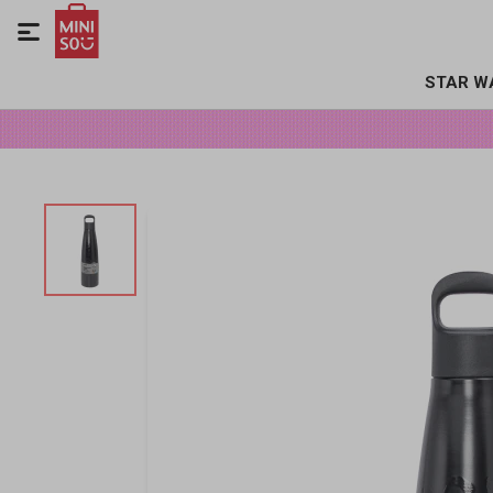

STAR W