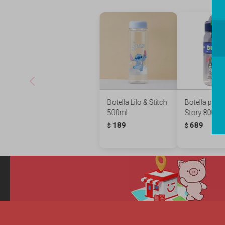
Botella Lilo & Stitch
Botella plást
500ml
Story 800ml 
189
689
$
$