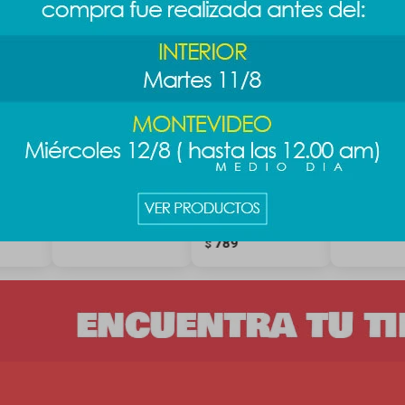
ica Toy
Termo bicolor
Vaso térmico
Botella tér
- Buzz
600ml - rosa
metálico 580 ml -
Wars - neg
blanco
789
789
$
$
9
$
789
$