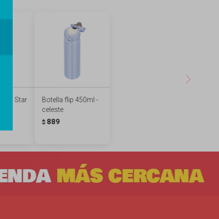
mica Star
Botella flip 450ml -
ro
celeste
889
89
$