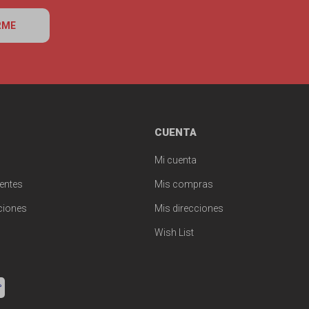
RME
CUENTA
Mi cuenta
entes
Mis compras
ciones
Mis direcciones
Wish List