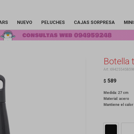
ARS
NUEVO
PELUCHES
CAJAS SORPRESA
MIN
Botella
69425545859
589
$
Medida: 27 cm
Material: acero
Mantiene el calor