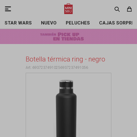

STAR WARS
NUEVO
PELUCHES
CAJAS SORPRE
Botella térmica ring - negro
69372374910256937237491056