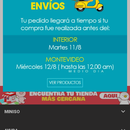
Vaso doble pared 580ml
Vaso acero Barbie 500ml
789
789
$
$
989
$
MINISO