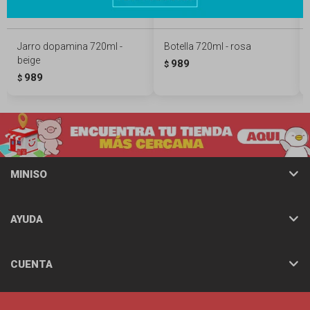
Jarro dopamina 720ml -
Botella 720ml - rosa
beige
989
$
989
$
MINISO
AYUDA
CUENTA