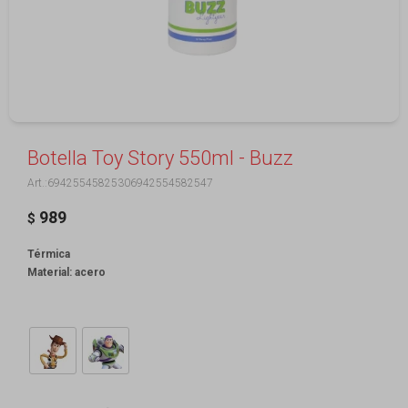
Botella Toy Story 550ml - Buzz
69425545825306942554582547
989
$
Térmica
Material: acero