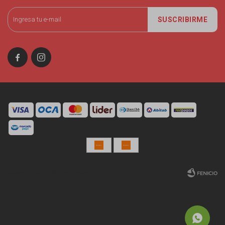
SUSCRIBIRME


© Copyright 2026 / Miniso Uruguay