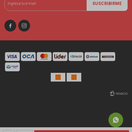
SUSCRIBIRME


© Copyright 2026 / Miniso Uruguay