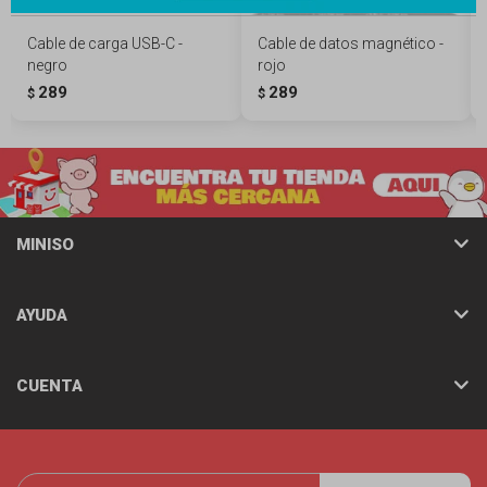
Cable de carga USB-C -
Cable de datos magnético -
negro
rojo
289
289
$
$
MINISO
AYUDA
CUENTA