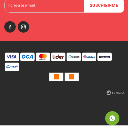
SUSCRIBIRME


© Copyright 2026 / Miniso Uruguay