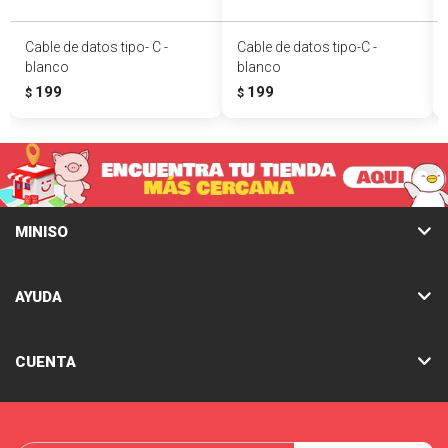
Cable de datos tipo- C -
Cable de datos tipo-C -
blanco
blanco
199
199
$
$
MINISO
AYUDA
CUENTA