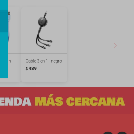
Stitch
Cable 3 en 1 - negro
he
489
$