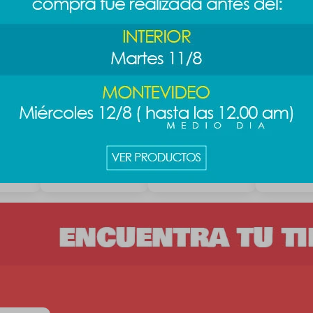
os
Cable de carga
Cable retráctil 3 en
Cable USB 
rojo
rápida - blanco
1 - rosa
con estuc
489
489
489
$
$
$