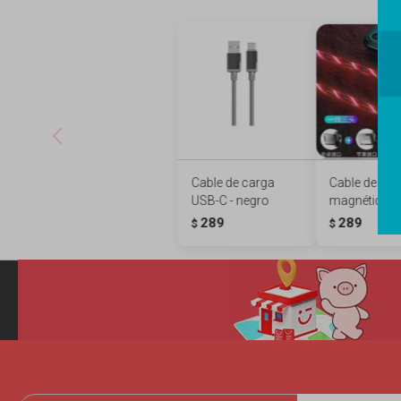
Cable de carga
Cable de dat
USB-C - negro
magnético - 
289
289
$
$