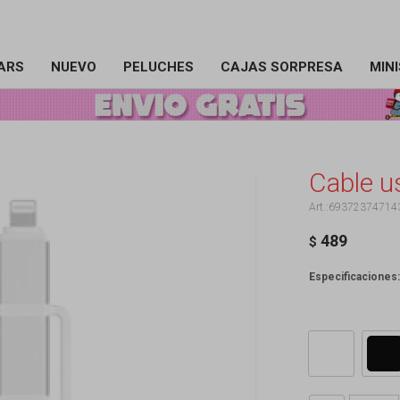
ARS
NUEVO
PELUCHES
CAJAS SORPRESA
MIN
Cable u
69372374714
489
$
Especificaciones