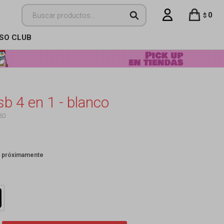
0
$
ISO CLUB
sb 4 en 1 - blanco
30
: próximamente