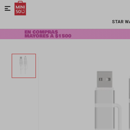

STAR W