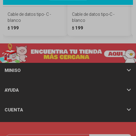
Cable de datos tipo- C -
Cable de datos tipo-C -
blanco
blanco
199
199
$
$
MINISO
AYUDA
CUENTA