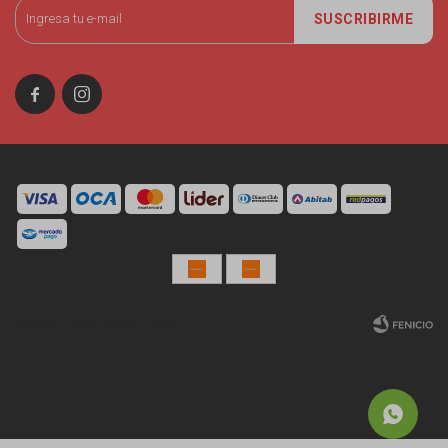
SUSCRIBIRME


© Copyright 2026 / Miniso Uruguay