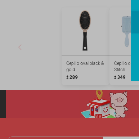
Cepillo oval black &
Cepillo de ca
gold
Stitch
289
349
$
$