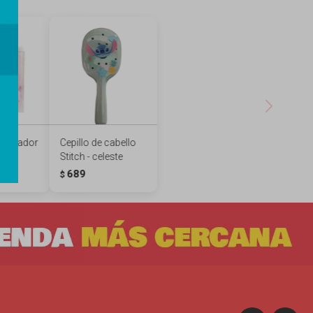
sajeador
Cepillo de cabello
osa
Stitch - celeste
689
$