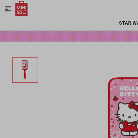

STAR W