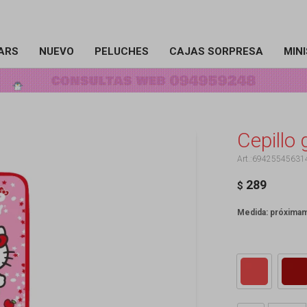
ARS
NUEVO
PELUCHES
CAJAS SORPRESA
MIN
Cepillo 
69425545631
289
$
Medida: próxima