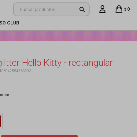
0
$
ISO CLUB
glitter Hello Kitty - rectangular
406942554563393
mente