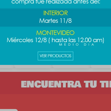
bello
Cepillo masajeador
Cepillo flex - Beige
Cepillo ma
capilar - r
349
389
$
$
389
$