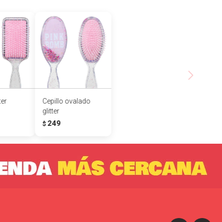
ter
Cepillo ovalado
glitter
249
$