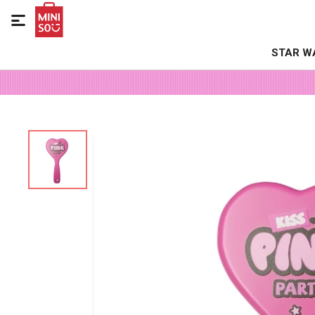

STAR W