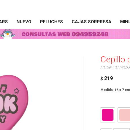
ARS
NUEVO
PELUCHES
CAJAS SORPRESA
MIN
Cepillo 
69413774326
219
$
Medida: 16 x 7 cm