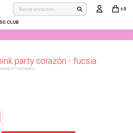
0
$
ISO CLUB
pink party corazón - fucsia
646941377432664FU