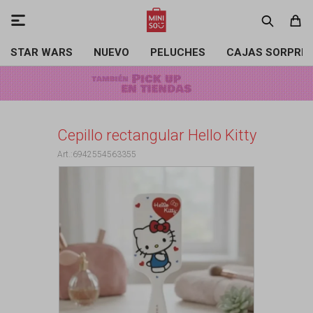

STAR WARS
NUEVO
PELUCHES
CAJAS SORPRE
Cepillo rectangular Hello Kitty
6942554563355