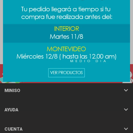
Cepillo oval black & gold
Cepillo de cabello Stitch
289
349
$
$
MINISO
AYUDA
CUENTA