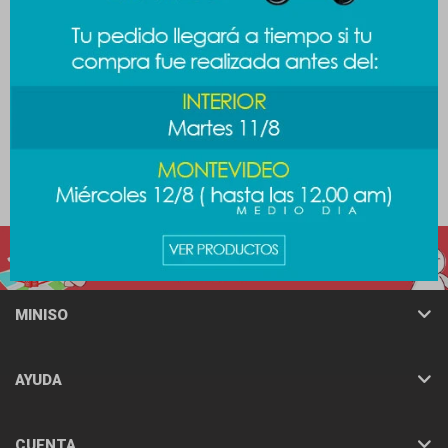
Colgante chicas
Llavero chicas
superpoderosas - bellota
superpoderosas - burbuja
289
289
$
$
MINISO
AYUDA
CUENTA