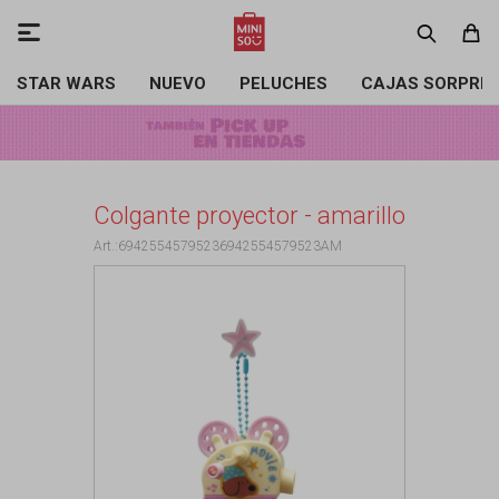

STAR WARS
NUEVO
PELUCHES
CAJAS SORPRE
Colgante proyector - amarillo
69425545795236942554579523AM