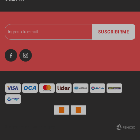
SUSCRIBIRME


© Copyright 2026 / Miniso Uruguay