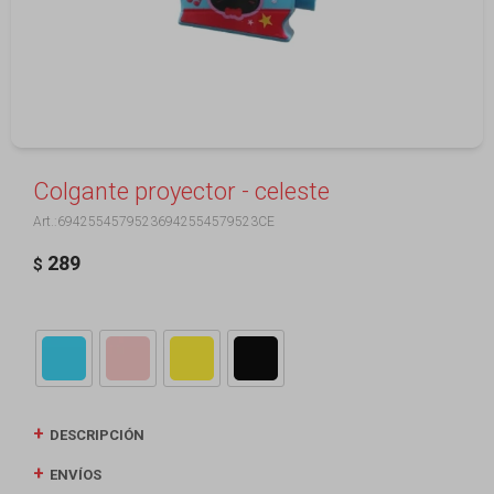
Colgante proyector - celeste
69425545795236942554579523CE
289
$
DESCRIPCIÓN
ENVÍOS