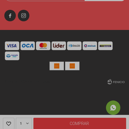


© Copyright 2026 / Miniso Uruguay
Fenicio
1
COMPRAR