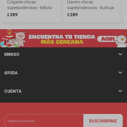
Colgante chicas
Llavero chicas
superpoderosas - bellota
superpoderosas - burbuja
289
289
$
$
MINISO
AYUDA
CUENTA
SUSCRIBIRME