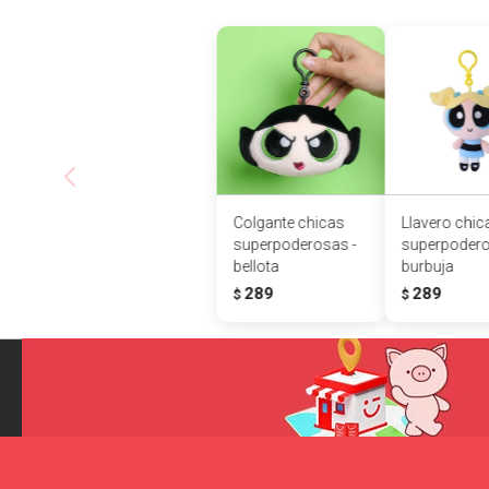
Colgante chicas
Llavero chic
superpoderosas -
superpodero
bellota
burbuja
289
289
$
$