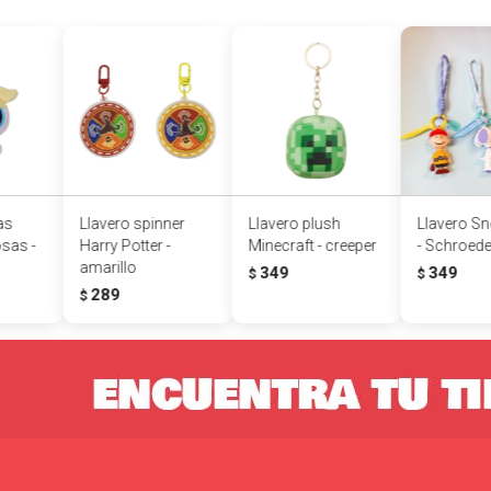
as
Llavero spinner
Llavero plush
Llavero S
sas -
Harry Potter -
Minecraft - creeper
- Schroede
amarillo
349
349
$
$
289
$