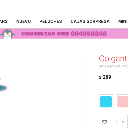
ARS
NUEVO
PELUCHES
CAJAS SORPRESA
MIN
Colgant
69425545795
289
$
1