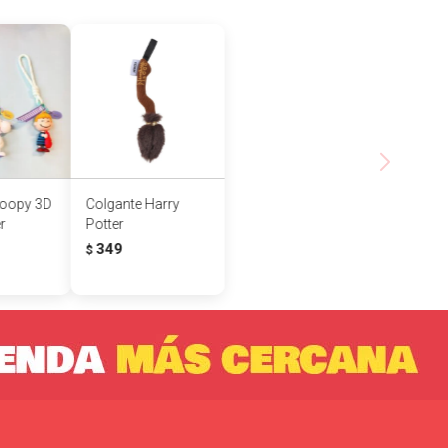
noopy 3D
Colgante Harry
r
Potter
349
$