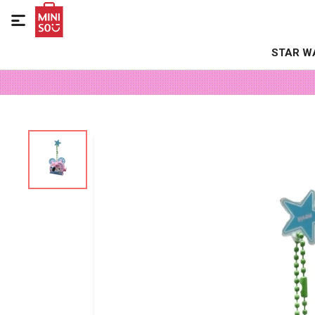

STAR W