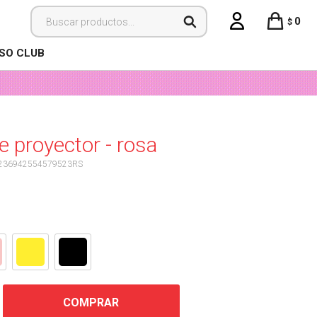
0
$
ISO CLUB
e proyector - rosa
236942554579523RS
COMPRAR