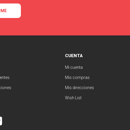
RME
CUENTA
Mi cuenta
entes
Mis compras
ciones
Mis direcciones
Wish List