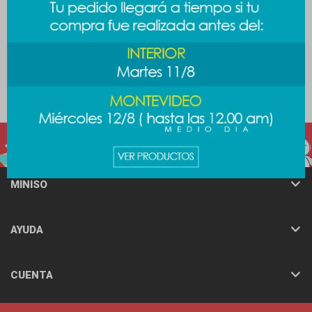
Llavero cupcake mofusand -
Bolso de viaje - gris
verde
789
$
789
$
MINISO
AYUDA
CUENTA