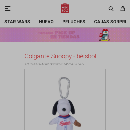

STAR WARS
NUEVO
PELUCHES
CAJAS SORPRE
Colgante Snoopy - béisbol
69374924376396937492437646