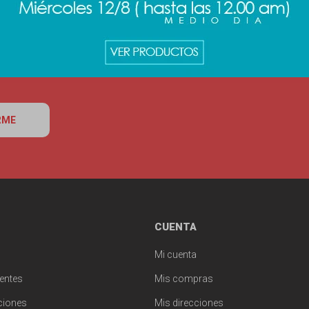
RME
CUENTA
Mi cuenta
entes
Mis compras
ciones
Mis direcciones