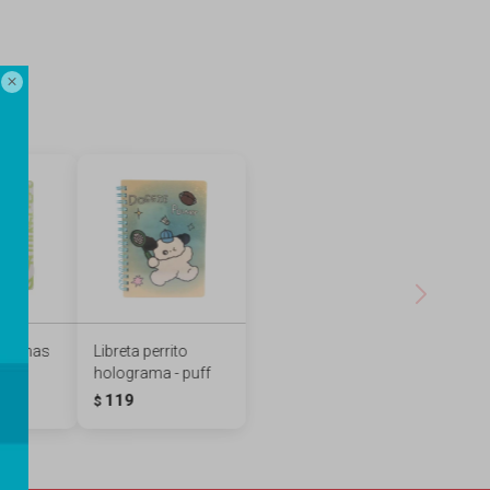

formas
Libreta perrito
holograma - puff
119
$