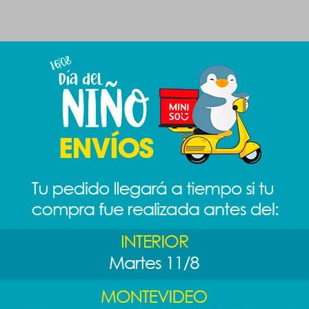
Productos que te pueden interesar
 -
Cuaderno helados
Libreta de notas
Cuaderno 
e
A4 - violeta
rose - diseño 1
A5
89
99
119
$
$
$