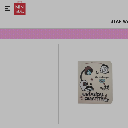

STAR W