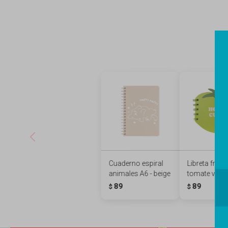
Cuaderno espiral
Libreta frutas
animales A6 - beige
tomate verd
89
89
$
$