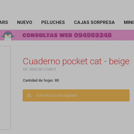
ARS
NUEVO
PELUCHES
CAJAS SORPRESA
MIN
Cuaderno pocket cat - beige
6942581204801
Cantidad de hojas: 80
Este artículo está agotado.