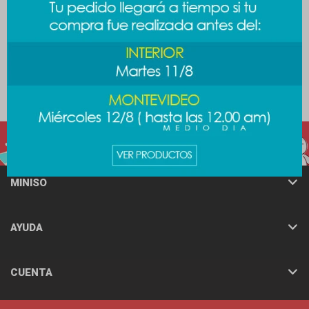
Vincha navideña reno
Bota navideña Hello Kitty
289
289
$
$
MINISO
AYUDA
CUENTA