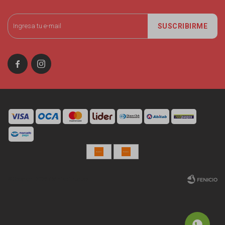
SUSCRIBIRME


© Copyright 2026 / Miniso Uruguay