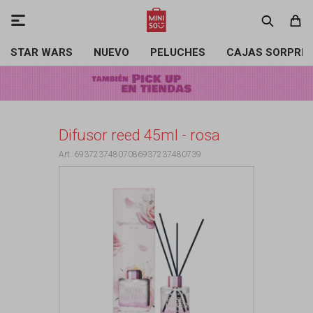

STAR WARS
NUEVO
PELUCHES
CAJAS SORPRE
Difusor reed 45ml - rosa
69372374807086937237480739