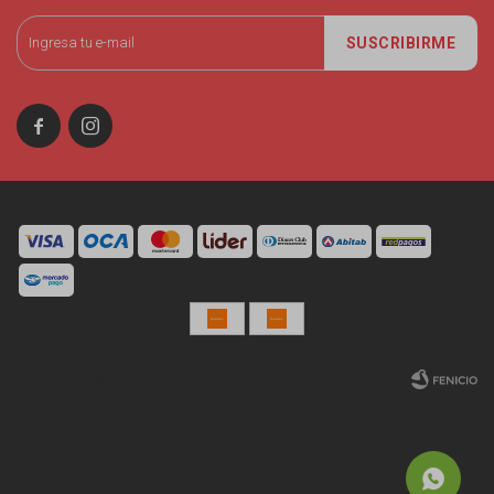
SUSCRIBIRME


© Copyright 2026 / Miniso Uruguay