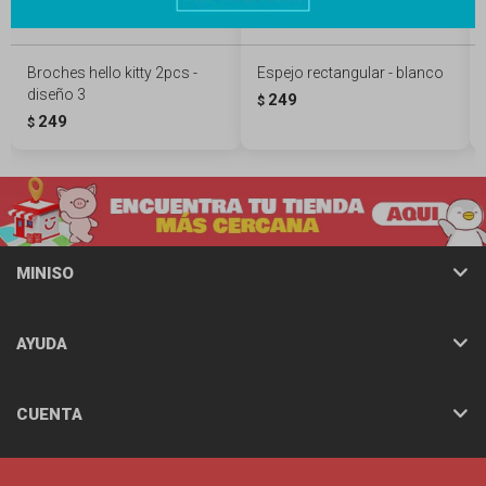
Broches hello kitty 2pcs -
Espejo rectangular - blanco
diseño 3
249
$
249
$
MINISO
AYUDA
CUENTA