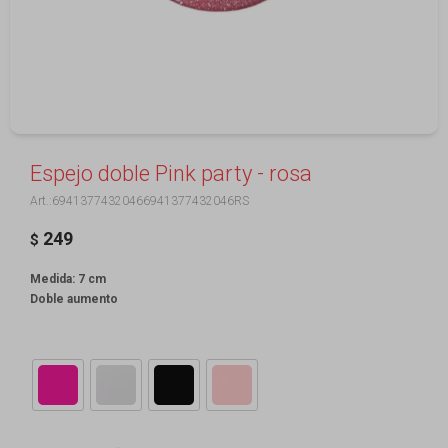
Espejo doble Pink party - rosa
69413774320466941377432046RS
249
$
Medida: 7 cm
Doble aumento