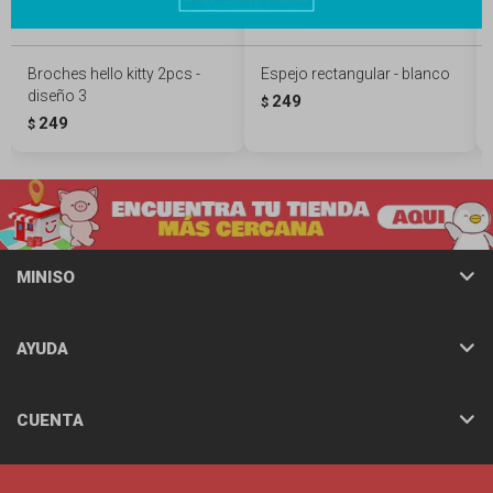
Broches hello kitty 2pcs -
Espejo rectangular - blanco
diseño 3
249
$
249
$
MINISO
AYUDA
CUENTA