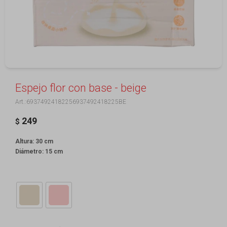
Espejo flor con base - beige
69374924182256937492418225BE
249
$
Altura: 30 cm
Diámetro: 15 cm