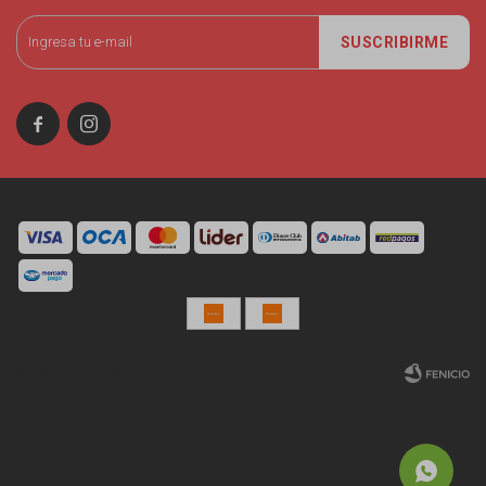
SUSCRIBIRME


© Copyright 2026 / Miniso Uruguay